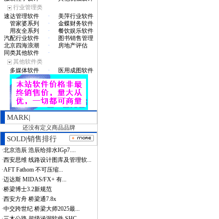
行业管理类
速达管理软件
·
美萍行业软件
管家婆系列
·
金蝶财务软件
用友全系列
·
餐饮娱乐软件
汽配行业软件
·
图书销售管理
北京四海浪潮
·
房地产评估
同类其他软件
·
其他软件类
多媒体软件
·
医用成图软件
MARK|
还没有定义商品品牌
SOLD|销售排行
·
北京浩辰 浩辰给排水IGp7....
·
西安思维 线路设计图库及管理软...
·
AFT Fathom 不可压缩...
·
迈达斯 MIDAS/FX+ 有...
·
桥梁博士3.2新规范
·
西安方舟 桥梁通7.8x
·
中交跨世纪 桥梁大师2025最...
·
三木公路 超级涵洞软件 SHC...