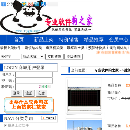
分享到：
首页
新品上架
特价销售
精品推荐
会员中心
最新上架软件
建筑结构类
道路桥梁类
勘察岩土类
预算计价类
规划园林类
专业软件狗之家在全国首家推出“先
LOGIN|商城用户登录
当前位置：
专业软件狗之家
－>
建
用户名：
密 码：
商品名称：
世
验证码：
商品简介：
市场价：
￥1.0
NAVI|分类导购
最新上架软件
商品名称：
世