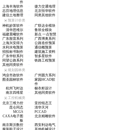
件
上海丰海软件
·
捷力交通地理
志芬地理信息
·
北京恒华软件
建信土地整理
·
同类其他软件
预算计价类
神机妙算软件
·
广联达全模块
清华思维尔
·
鲁班全模块
福建晨曦软件
·
新点 一点智慧
广东殷雷系列
·
广西博奥系列
上海兴安得力
·
公路造价预算
水利水电预算
·
通信概预算
招投标书制作
·
建筑施工资料
广东华软系列
·
智多星软件
同望公路系列
·
铁路工程预算
其他同类软件
·
规划园林类
鸿业市政软件
·
广州圆方系列
图圣园林软件
·
家园HCAD软
件
杭州飞时达
·
橱衣柜设计
南京四维星
·
其他同类软件
工控机械类
北京三维力控
·
亚控组态王
昆仑同态
·
清华天河
MCGS
PCCAD
CAXA电子图
·
北京精雕软件
板
南京斯沃数控
·
西安利达电气
服装鞋子设计
·
其他机械设计