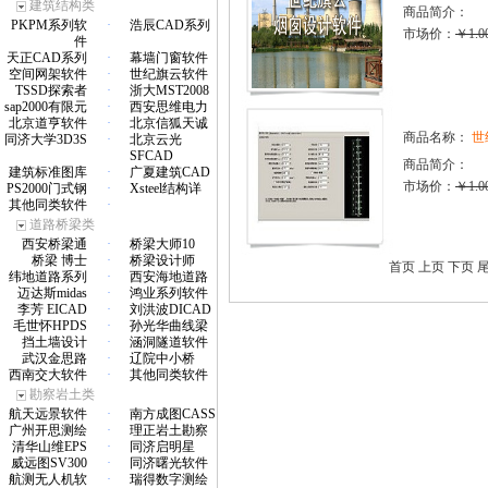
建筑结构类
商品简介：
PKPM系列软
·
浩辰CAD系列
市场价：
￥1.0
件
天正CAD系列
·
幕墙门窗软件
空间网架软件
·
世纪旗云软件
TSSD探索者
·
浙大MST2008
sap2000有限元
·
西安思维电力
北京道亨软件
·
北京信狐天诚
商品名称：
世
同济大学3D3S
·
北京云光
SFCAD
商品简介：
建筑标准图库
·
广夏建筑CAD
市场价：
￥1.0
PS2000门式钢
·
Xsteel结构详
其他同类软件
·
道路桥梁类
西安桥梁通
·
桥梁大师10
桥梁 博士
·
桥梁设计师
首页 上页 下页 
纬地道路系列
·
西安海地道路
迈达斯midas
·
鸿业系列软件
李芳 EICAD
·
刘洪波DICAD
毛世怀HPDS
·
孙光华曲线梁
挡土墙设计
·
涵洞隧道软件
武汉金思路
·
辽院中小桥
西南交大软件
·
其他同类软件
勘察岩土类
航天远景软件
·
南方成图CASS
广州开思测绘
·
理正岩土勘察
清华山维EPS
·
同济启明星
威远图SV300
·
同济曙光软件
航测无人机软
·
瑞得数字测绘